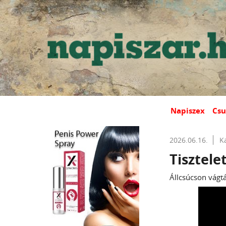
Napiszex
Csu
2026.06.16.
K
Tisztele
Állcsúcson vágtá