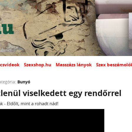
csvideok
Szexshop.hu
Masszázs lányok
Szex beszámoló
ategória:
Bunyó
tlenül viselkedett egy rendőrrel
k - Eldőlt, mint a rohadt nád!