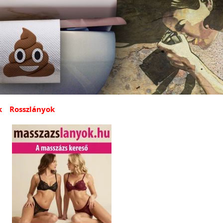
k
Rosszlányok