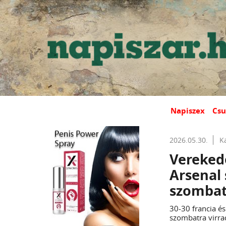
Napiszex
Csu
2026.05.30.
K
Verekedé
Arsenal 
szombat
30-30 francia é
szombatra virra