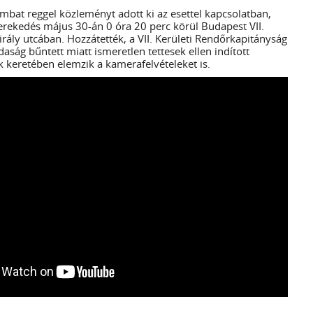
mbat reggel közleményt adott ki az esettel kapcsolatban,
erekedés május 30-án 0 óra 20 perc körül Budapest VII.
irály utcában. Hozzátették, a VII. Kerületi Rendőrkapitányság
aság bűntett miatt ismeretlen tettesek ellen indított
k keretében elemzik a kamerafelvételeket is.