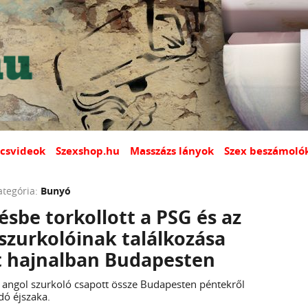
csvideok
Szexshop.hu
Masszázs lányok
Szex beszámoló
ategória:
Bunyó
sbe torkollott a PSG és az
szurkolóinak találkozása
 hajnalban Budapesten
s angol szurkoló csapott össze Budapesten péntekről
dó éjszaka.