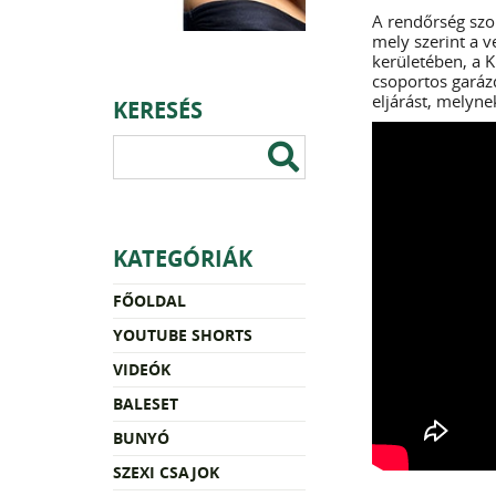
A rendőrség szo
mely szerint a v
kerületében, a K
csoportos garázd
eljárást, melyne
KERESÉS
KATEGÓRIÁK
FŐOLDAL
YOUTUBE SHORTS
VIDEÓK
BALESET
BUNYÓ
SZEXI CSAJOK