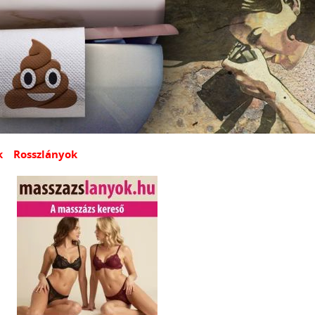
k
Rosszlányok