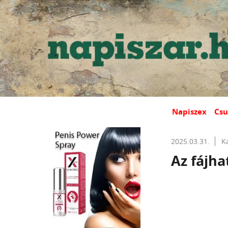
Napiszex
Csu
2025.03.31.
K
Az fájha