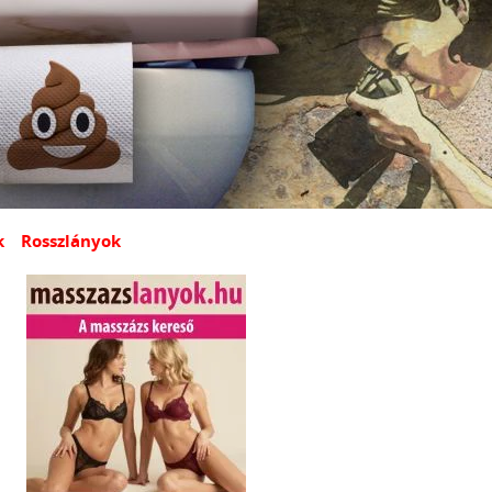
k
Rosszlányok