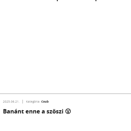
Coub
2025.06.21.
Kategória:
Banánt enne a szöszi 😮