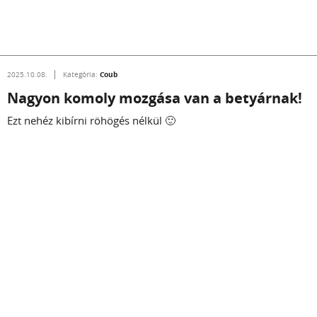
Coub
2025.10.08.
Kategória:
Nagyon komoly mozgása van a betyárnak!
Ezt nehéz kibírni röhögés nélkül 🙂