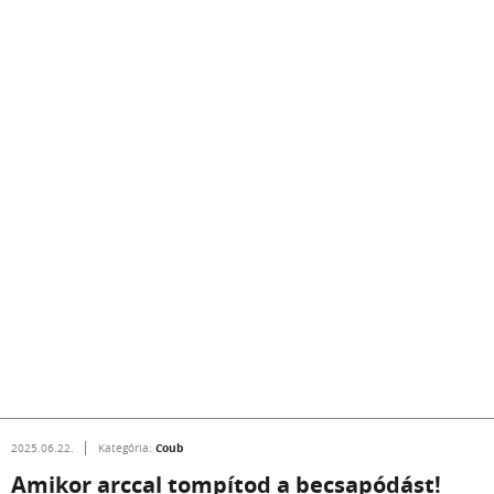
Coub
2025.06.22.
Kategória:
Amikor arccal tompítod a becsapódást!