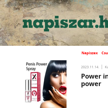
Napiszex
Csu
2023.11.14.
K
Power i
power