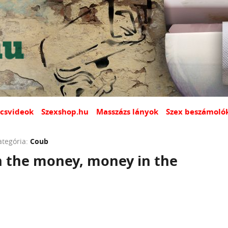
csvideok
Szexshop.hu
Masszázs lányok
Szex beszámoló
ategória:
Coub
n the money, money in the