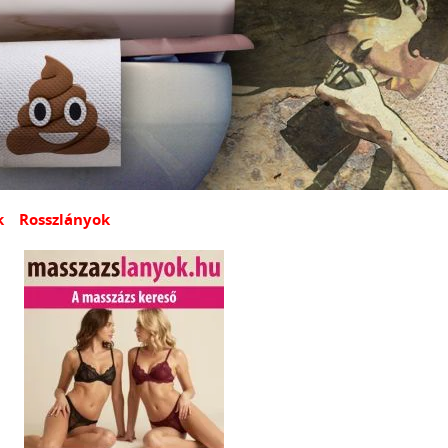
k
Rosszlányok