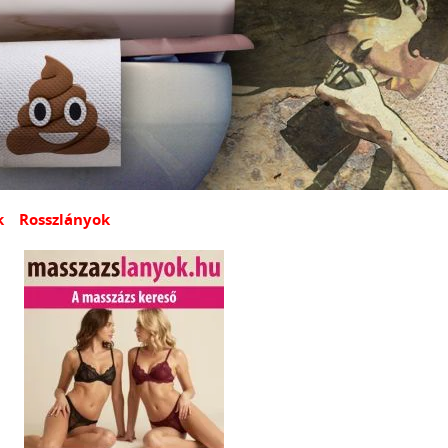
k
Rosszlányok