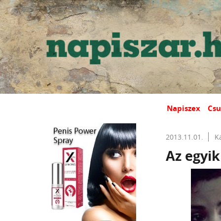
Napiszex
Csu
2013.11.01.
K
Az egyik 