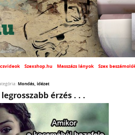
csvideok
Szexshop.hu
Masszázs lányok
Szex beszámoló
ategória:
Mondás, idézet
legrosszabb érzés . . .