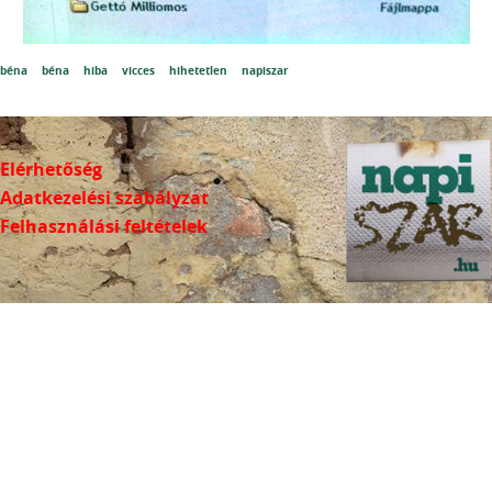
béna
béna
hiba
vicces
hihetetlen
napiszar
Elérhetőség
Adatkezelési szabályzat
Felhasználási feltételek