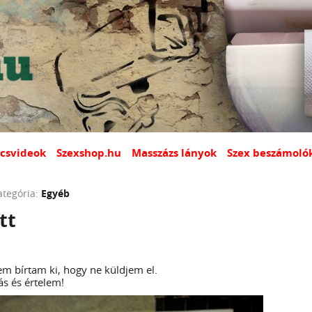
csvideok
Szexshop.hu
Masszázs lányok
Szex beszámoló
ategória:
Egyéb
tt
em bírtam ki, hogy ne küldjem el.
ás és értelem!