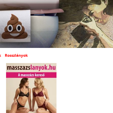
k
Rosszlányok