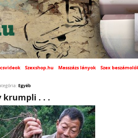
csvideok
Szexshop.hu
Masszázs lányok
Szex beszámoló
ategória:
Egyéb
 krumpli . . .