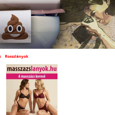
k
Rosszlányok