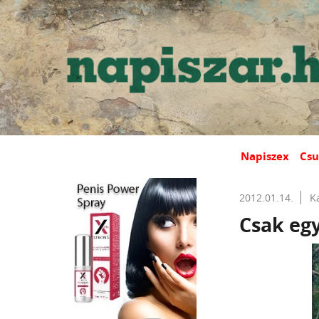
Napiszex
Csu
2012.01.14.
K
Csak egy