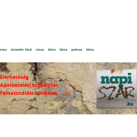
emo
showder klub
emos
béna
béna
poénos
béna
Elérhetőség
Adatkezelési szabályzat
Felhasználási feltételek