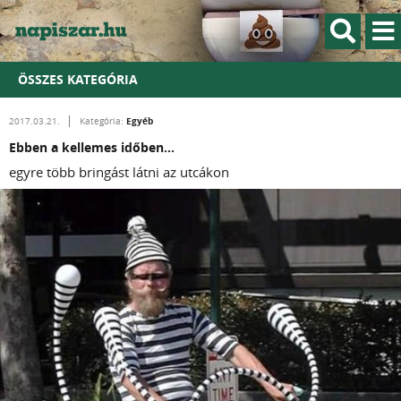
ÖSSZES KATEGÓRIA
Egyéb
2017.03.21.
Kategória:
Ebben a kellemes időben...
egyre több bringást látni az utcákon