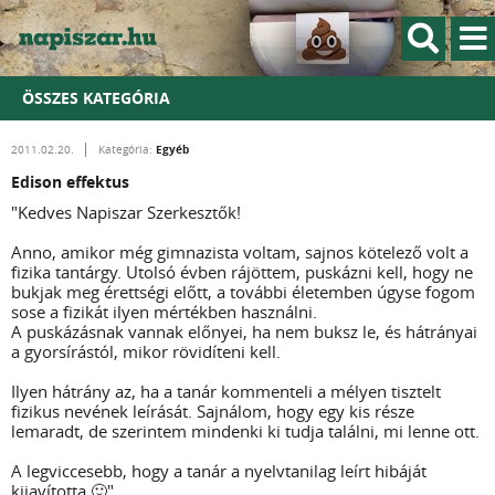
ÖSSZES KATEGÓRIA
Egyéb
2011.02.20.
Kategória:
Edison effektus
"Kedves Napiszar Szerkesztők!
Anno, amikor még gimnazista voltam, sajnos kötelező volt a
fizika tantárgy. Utolsó évben rájöttem, puskázni kell, hogy ne
bukjak meg érettségi előtt, a további életemben úgyse fogom
sose a fizikát ilyen mértékben használni.
A puskázásnak vannak előnyei, ha nem buksz le, és hátrányai
a gyorsírástól, mikor rövidíteni kell.
Ilyen hátrány az, ha a tanár kommenteli a mélyen tisztelt
fizikus nevének leírását. Sajnálom, hogy egy kis része
lemaradt, de szerintem mindenki ki tudja találni, mi lenne ott.
A legviccesebb, hogy a tanár a nyelvtanilag leírt hibáját
kijavította 🙂"