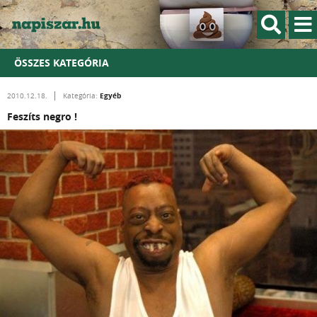
ÖSSZES KATEGÓRIA
Egyéb
2010.12.18.
Kategória:
Feszíts negro !