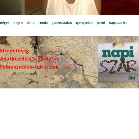
néger
negro
béna
ronda
gusztustalan
igénytelen
pózol
napiszar.hu
Elérhetőség
Adatkezelési szabályzat
Felhasználási feltételek