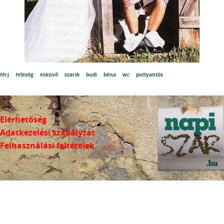
férj
feleség
esküvő
szarik
budi
béna
wc
pottyantós
Elérhetőség
Adatkezelési szabályzat
Felhasználási feltételek