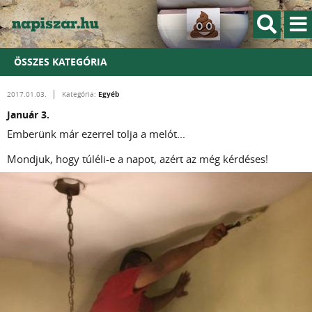
ÖSSZES KATEGÓRIA
Egyéb
2017.01.03.
Kategória:
Január 3.
Emberünk már ezerrel tolja a melót...
Mondjuk, hogy túléli-e a napot, azért az még kérdéses!