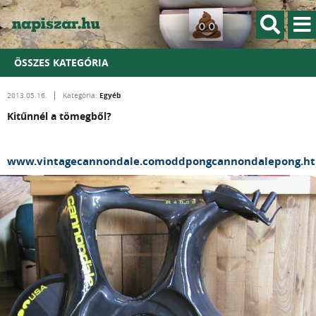
ÖSSZES KATEGÓRIA
Egyéb
2013.05.16.
Kategória:
Kitűnnél a tömegből?
www.vintagecannondale.comoddpongcannondalepong.h