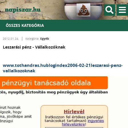
ÖSSZES KATEGÓRIA
Egyéb
2012.01.24.
Kategória:
Leszarási pénz - Vállalkozóknak
www.tothandras.hublogindex2006-02-21leszarasi-penz-
vallalkozoknak