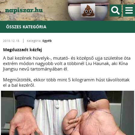
ÖSSZES KATEGÓRIA
Egyéb
2010.12.18.
Kategória:
Megduzzadt kézfej
A bal kezének hüvelyk-, mutató- és középső ujja születése óta
extrém módon nagyobb volt a többinél Liu Haunak, aki Kína
Jiangsu nevű tartományában él.
Megműtötték, ekkor több mint 5 kilogramm húst távolítottak
el a bal kezéről.