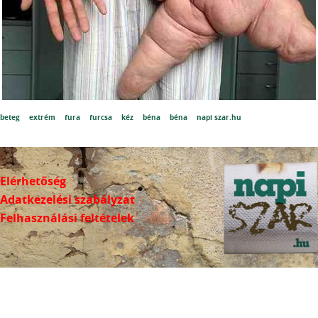
beteg
extrém
fura
furcsa
kéz
béna
béna
napi szar.hu
Elérhetőség
Adatkezelési szabályzat
Felhasználási feltételek