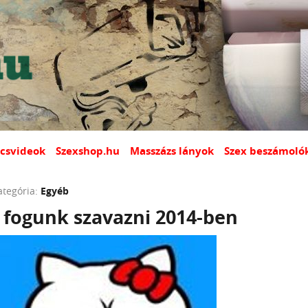
csvideok
Szexshop.hu
Masszázs lányok
Szex beszámoló
ategória:
Egyéb
 fogunk szavazni 2014-ben