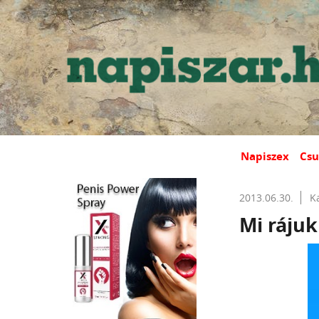
Napiszex
Csu
2013.06.30.
K
Mi rájuk