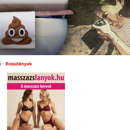
k
Rosszlányok