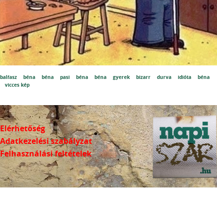
balfasz
béna
béna
pasi
béna
béna
gyerek
bizarr
durva
idióta
béna
vicces kép
Elérhetőség
Adatkezelési szabályzat
Felhasználási feltételek