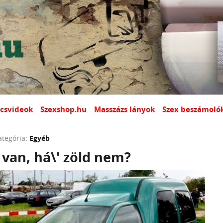
csvideok
Szexshop.hu
Masszázs lányok
Szex beszámoló
ategória:
Egyéb
van, há\' zöld nem?