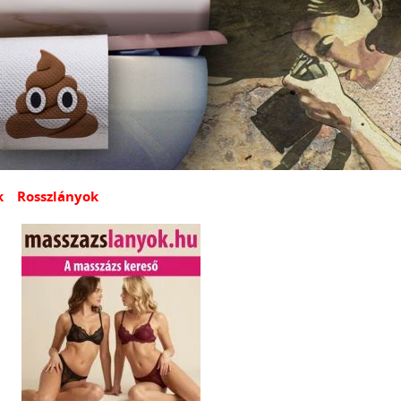
k
Rosszlányok