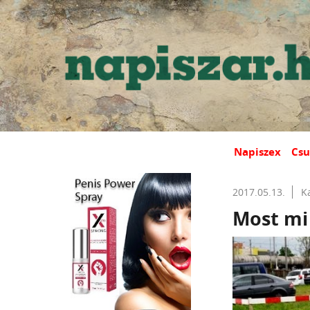
Napiszex
Csu
2017.05.13.
K
Most mi 