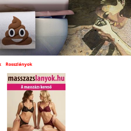
k
Rosszlányok