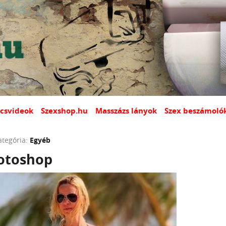
csvideok
Szexshop.hu
Masszázs lányok
Szex beszámoló
ategória:
Egyéb
otoshop