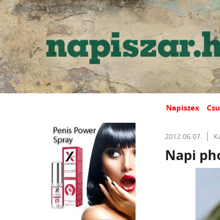
Napiszex
Csu
2012.06.07.
K
Napi ph