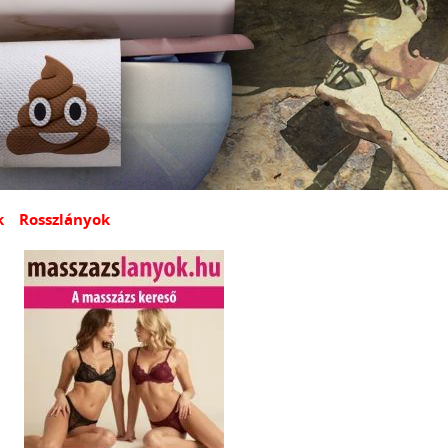
k
Rosszlányok