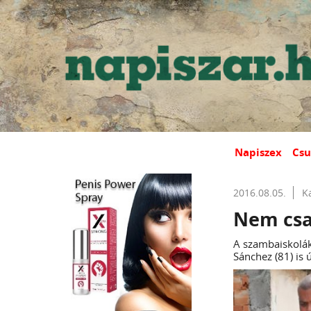
Napiszex
Csu
2016.08.05.
K
Nem csak
A szambaiskolák 
Sánchez (81) is 