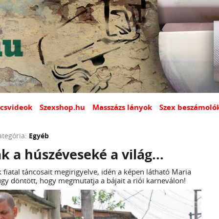
csvideok
Szexshop.hu
Masszázs lányok
Szex beszámoló
ategória:
Egyéb
 a húszéveseké a világ...
fiatal táncosait megirigyelve, idén a képen látható Maria
úgy döntött, hogy megmutatja a bájait a riói karneválon!