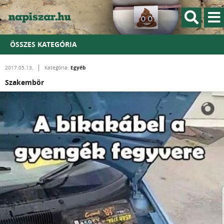
ÖSSZES KATEGÓRIA
Egyéb
2017.05.13.
Kategória:
Szakembör