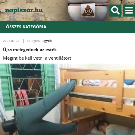
ÖSSZES KATEGÓRIA
Egyéb
2023.07.28.
Kategória:
Újra melegednek az esték
Megint be kell vetni a ventillátort