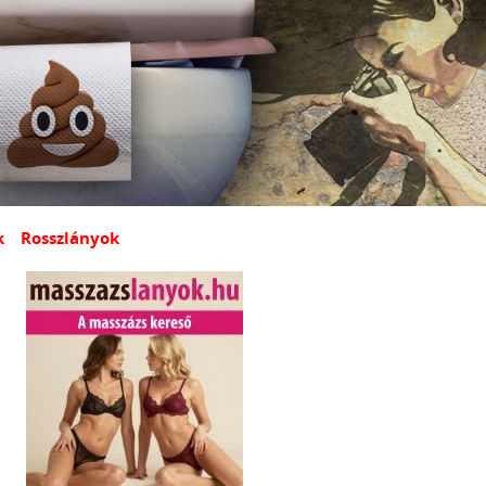
k
Rosszlányok