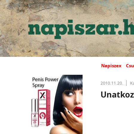
Napiszex
Csu
2010.11.20.
K
Unatkozo