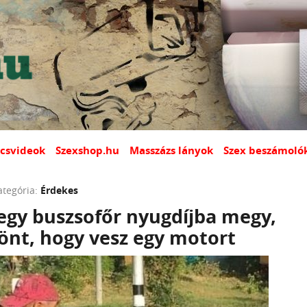
csvideok
Szexshop.hu
Masszázs lányok
Szex beszámoló
ategória:
Érdekes
egy buszsofőr nyugdíjba megy,
önt, hogy vesz egy motort