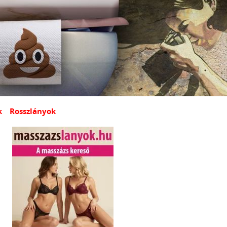
k
Rosszlányok