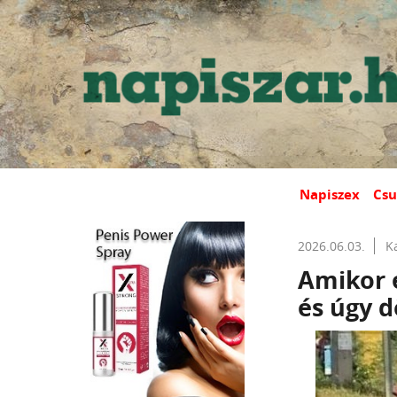
Napiszex
Csu
2026.06.03.
K
Amikor 
és úgy d