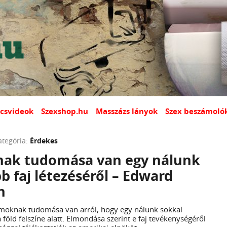
csvideok
Szexshop.hu
Masszázs lányok
Szex beszámoló
ategória:
Érdekes
nak tudomása van egy nálunk
bb faj létezéséről – Edward
n
amoknak tudomása van arról, hogy egy nálunk sokkal
 a föld felszíne alatt. Elmondása szerint e faj tevékenységéről