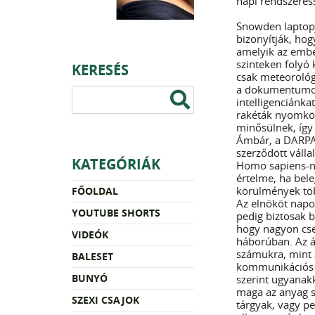
napi rendszeress
Snowden laptopj
bizonyítják, hog
amelyik az embe
szinteken folyó 
KERESÉS
csak meteorológ
a dokumentumok 
intelligenciánkat
rakéták nyomköv
minősülnek, így
Ámbár, a DARPA-
szerződött váll
KATEGÓRIÁK
Homo sapiens-nél
értelme, ha bele
körülmények töb
FŐOLDAL
Az elnököt napo
YOUTUBE SHORTS
pedig biztosak b
hogy nagyon cse
VIDEÓK
háborúban. Az á
számukra, mint 
BALESET
kommunikációs k
BUNYÓ
szerint ugyanakk
maga az anyag s
SZEXI CSAJOK
tárgyak, vagy p