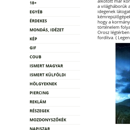
alkotott már ko
18+
a világháborúk a
idegenek látoga
EGYÉB
kémrepülőgépek p
ÉRDEKES
hogy a kormányok
történelem foly
MONDÁS, IDÉZET
Orosz légtérben 
fordítva. ( Lege
KÉP
GIF
COUB
ISMERT MAGYAR
ISMERT KÜLFÖLDI
HÖLGYEKNEK
PIERCING
REKLÁM
RÉSZEGEK
MOZDONYSZŐKÉK
NAPISZAR