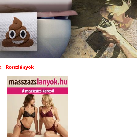
k
Rosszlányok