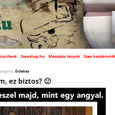
csvideok
Szexshop.hu
Masszázs lányok
Szex beszámoló
ategória:
Érdekes
, ez biztos? 🙂