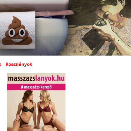
k
Rosszlányok