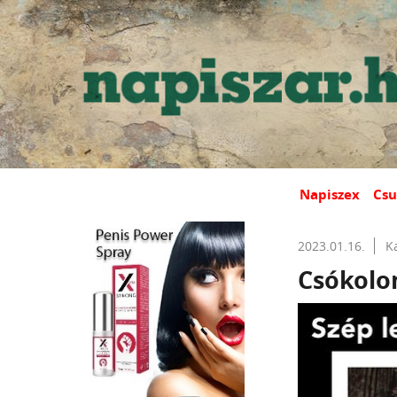
Napiszex
Csu
2023.01.16.
K
Csókolom