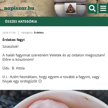
ÖSSZES KATEGÓRIA
Érdekes
2026.07.06.
Kategória:
Érdekes fagyi
Sziasztok!
A haláli fagyimat szeretném Veletek és az oldalon megosztani!
Előre is köszönöm!
Üdv.: B. Attila
U.i.: Azért hezitáltam, hogy egyem-e tovább a fagyim, vagy
hívjak egy ördögűzőt 🙂