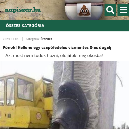
ÖSSZES KATEGÓRIA
Érdekes
2023.01.06.
Kategória:
Főnök! Kellene egy csapófedeles vízmentes 3-as dugalj
- Azt most nem tudok hozni, oldjátok meg okosba!