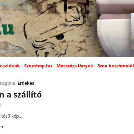
csvideok
Szexshop.hu
Masszázs lányok
Szex beszámoló
ategória:
Érdekes
 a szállító
!
ítésű kép...
nám