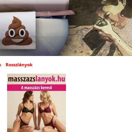
k
Rosszlányok