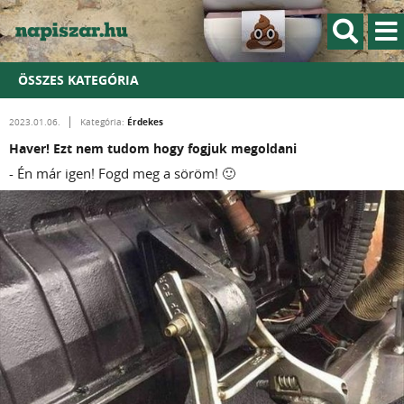
ÖSSZES KATEGÓRIA
Érdekes
2023.01.06.
Kategória:
Haver! Ezt nem tudom hogy fogjuk megoldani
- Én már igen! Fogd meg a söröm! 🙂