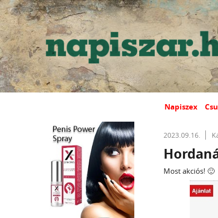
Napiszex
Csu
2023.09.16.
K
Hordan
Most akciós! 🙂