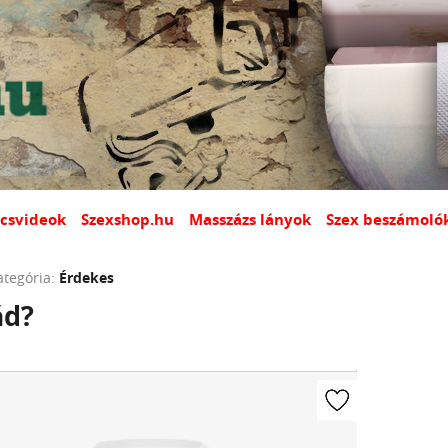
csvideok
Szexshop.hu
Masszázs lányok
Szex beszámoló
ategória:
Érdekes
ád?