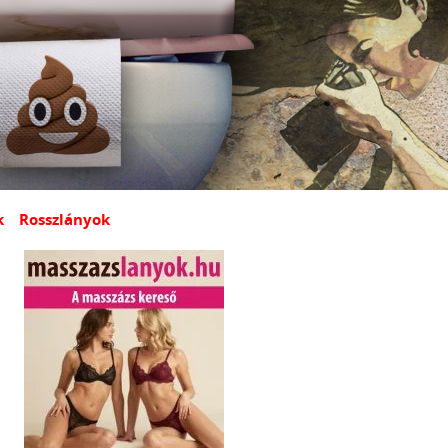
k
Rosszlányok