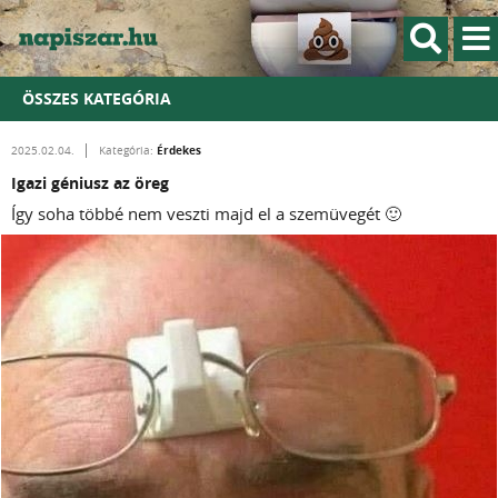
ÖSSZES KATEGÓRIA
Érdekes
2025.02.04.
Kategória:
Igazi géniusz az öreg
Így soha többé nem veszti majd el a szemüvegét 🙂