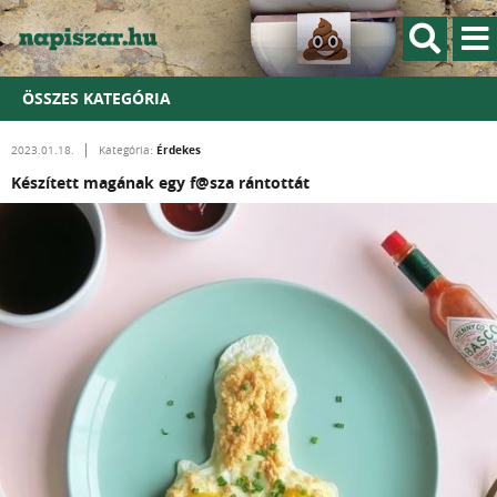
ÖSSZES KATEGÓRIA
Érdekes
2023.01.18.
Kategória:
Készített magának egy f@sza rántottát