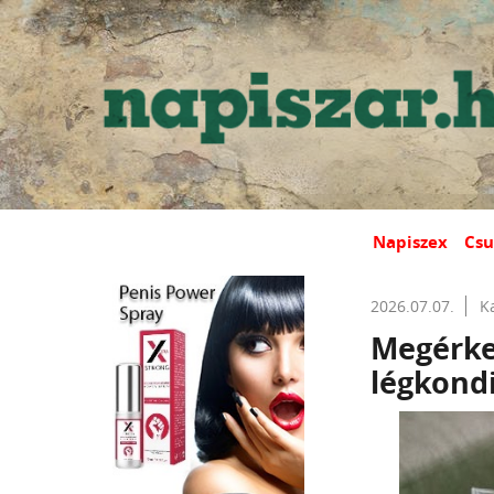
Napiszex
Csu
2026.07.07.
K
Megérke
légkond