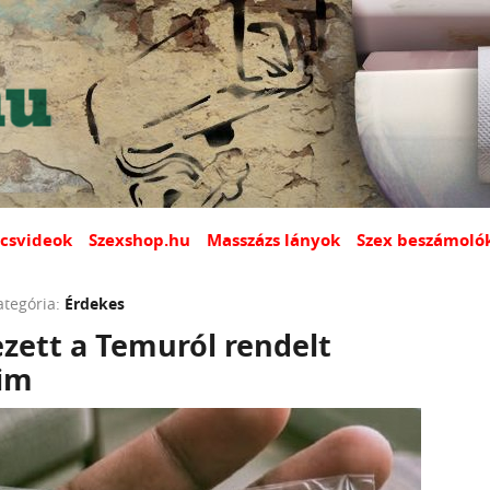
csvideok
Szexshop.hu
Masszázs lányok
Szex beszámoló
ategória:
Érdekes
zett a Temuról rendelt
im