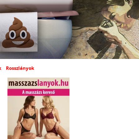
k
Rosszlányok