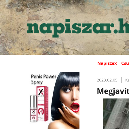
Napiszex
Csu
2023.02.05.
K
Megjavít