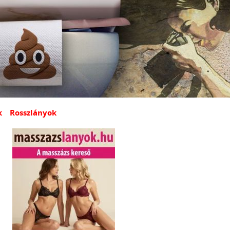
k
Rosszlányok