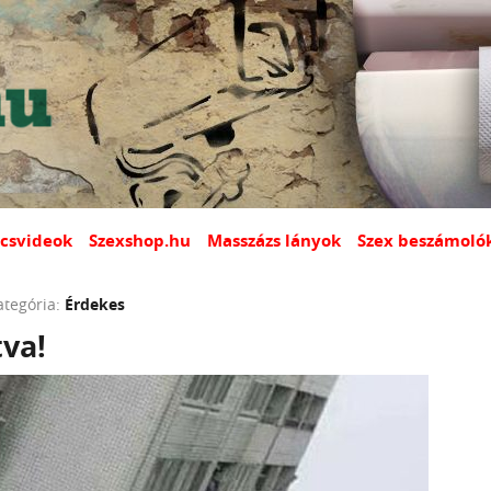
csvideok
Szexshop.hu
Masszázs lányok
Szex beszámoló
ategória:
Érdekes
va!