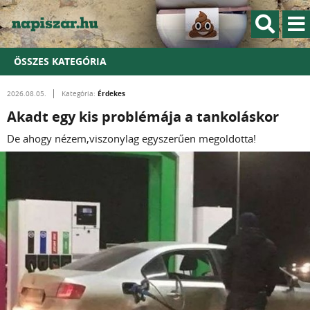
ÖSSZES KATEGÓRIA
Érdekes
2026.08.05.
Kategória:
Akadt egy kis problémája a tankoláskor
De ahogy nézem,viszonylag egyszerűen megoldotta!