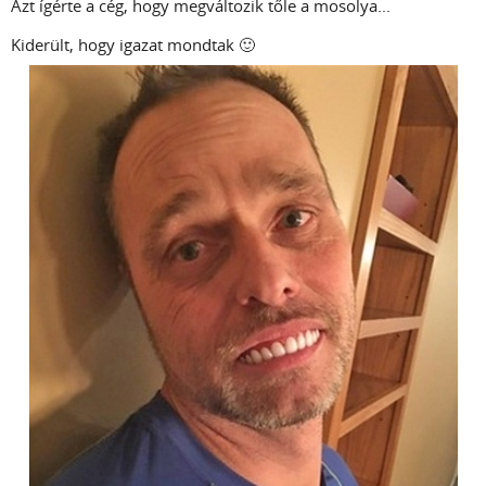
Azt ígérte a cég, hogy megváltozik tőle a mosolya...
Kiderült, hogy igazat mondtak 🙂