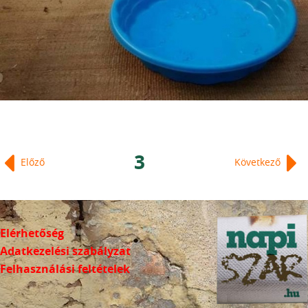
3
Előző
Következő
Elérhetőség
Adatkezelési szabályzat
Felhasználási feltételek