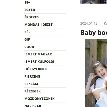
18+
EGYÉB
ÉRDEKES
2024.01.12.
K
MONDÁS, IDÉZET
Baby b
KÉP
GIF
COUB
ISMERT MAGYAR
ISMERT KÜLFÖLDI
HÖLGYEKNEK
PIERCING
REKLÁM
RÉSZEGEK
MOZDONYSZŐKÉK
NAPISZAR