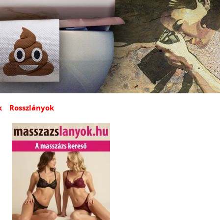
k
Rosszlányok