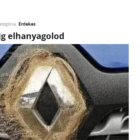
ategória:
Érdekes
ig elhanyagolod