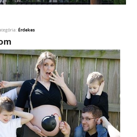
ategória:
Érdekes
oom