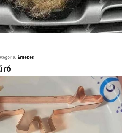
ategória:
Érdekes
úró