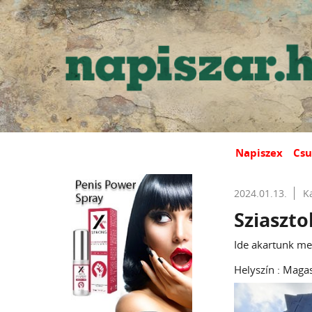
Napiszex
Csu
2024.01.13.
K
Sziaszto
Ide akartunk me
Helyszín : Magas