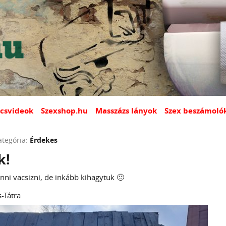
csvideok
Szexshop.hu
Masszázs lányok
Szex beszámoló
ategória:
Érdekes
k!
nni vacsizni, de inkább kihagytuk 🙂
-Tátra