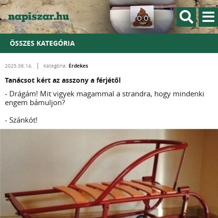
ÖSSZES KATEGÓRIA
Érdekes
2025.06.14.
Kategória:
Tanácsot kért az asszony a férjétől
- Drágám! Mit vigyek magammal a strandra, hogy mindenki
engem bámuljon?
- Szánkót!