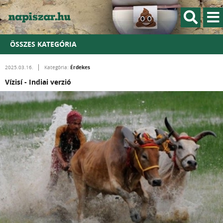
ÖSSZES KATEGÓRIA
Érdekes
2025.03.16.
Kategória:
Vízisí - Indiai verzió