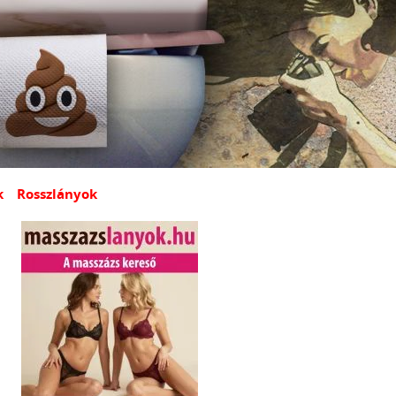
k
Rosszlányok