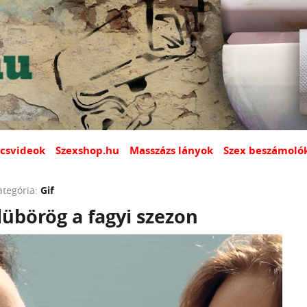
csvideok
Szexshop.hu
Masszázs lányok
Szex beszámoló
ategória:
Gif
dübörög a fagyi szezon