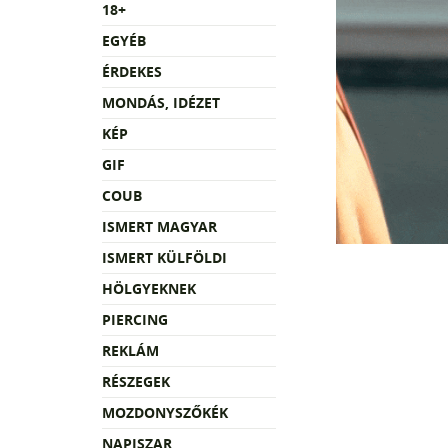
18+
EGYÉB
ÉRDEKES
MONDÁS, IDÉZET
KÉP
GIF
COUB
ISMERT MAGYAR
ISMERT KÜLFÖLDI
HÖLGYEKNEK
PIERCING
REKLÁM
RÉSZEGEK
MOZDONYSZŐKÉK
NAPISZAR