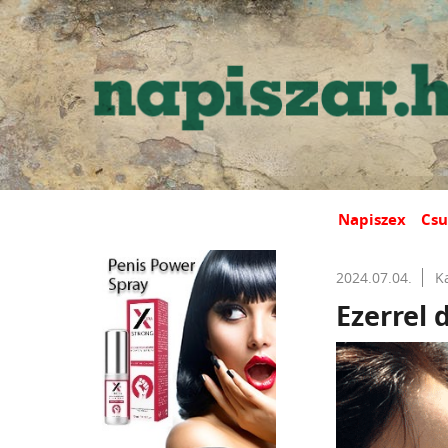
Napiszex
Csu
2024.07.04.
K
Ezerrel 