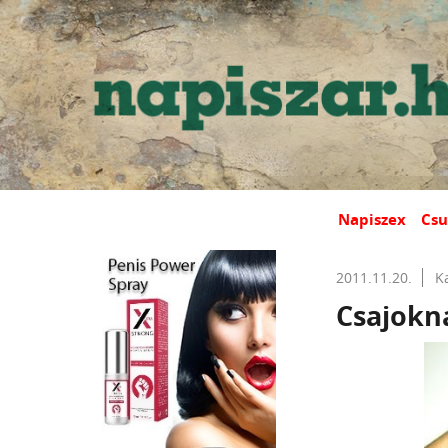
Napiszex
Csu
2011.11.20.
K
Csajokn