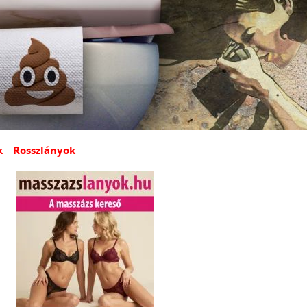
k
Rosszlányok