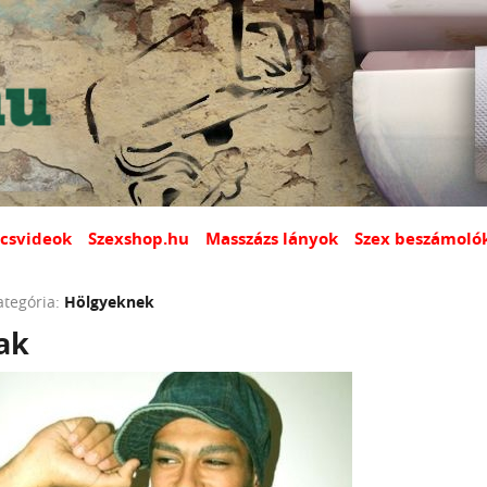
csvideok
Szexshop.hu
Masszázs lányok
Szex beszámoló
ategória:
Hölgyeknek
ak