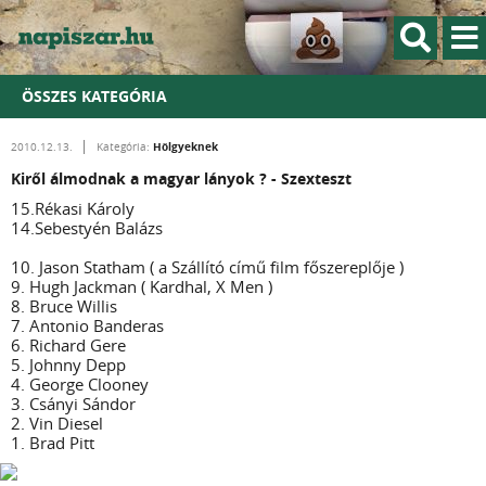
ÖSSZES KATEGÓRIA
Hölgyeknek
2010.12.13.
Kategória:
Kiről álmodnak a magyar lányok ? - Szexteszt
15.Rékasi Károly
14.Sebestyén Balázs
10. Jason Statham ( a Szállító című film főszereplője )
9. Hugh Jackman ( Kardhal, X Men )
8. Bruce Willis
7. Antonio Banderas
6. Richard Gere
5. Johnny Depp
4. George Clooney
3. Csányi Sándor
2. Vin Diesel
1. Brad Pitt