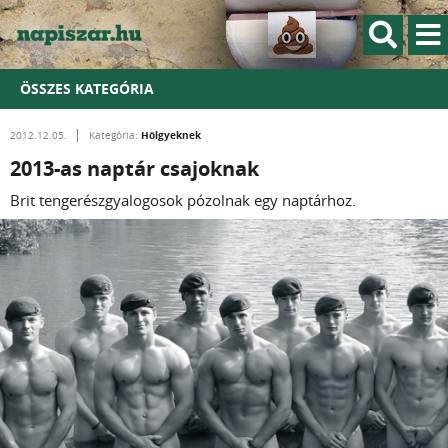
ÖSSZES KATEGÓRIA
Hölgyeknek
2012.12.05.
Kategória:
2013-as naptár csajoknak
Brit tengerészgyalogosok pózolnak egy naptárhoz.