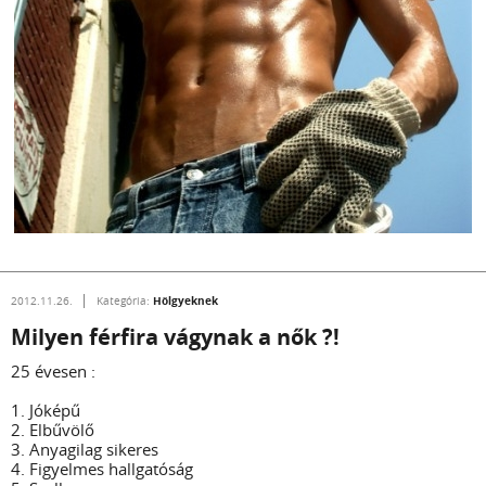
Hölgyeknek
2012.11.26.
Kategória:
Milyen férfira vágynak a nők ?!
25 évesen :
1. Jóképű
2. Elbűvölő
3. Anyagilag sikeres
4. Figyelmes hallgatóság