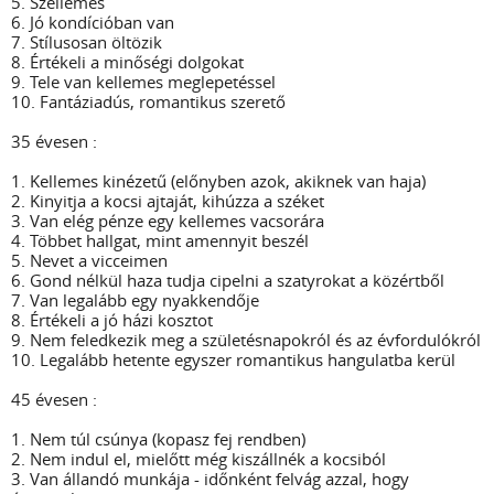
5. Szellemes
6. Jó kondícióban van
7. Stílusosan öltözik
8. Értékeli a minőségi dolgokat
9. Tele van kellemes meglepetéssel
10. Fantáziadús, romantikus szerető
35 évesen :
1. Kellemes kinézetű (előnyben azok, akiknek van haja)
2. Kinyitja a kocsi ajtaját, kihúzza a széket
3. Van elég pénze egy kellemes vacsorára
4. Többet hallgat, mint amennyit beszél
5. Nevet a vicceimen
6. Gond nélkül haza tudja cipelni a szatyrokat a közértből
7. Van legalább egy nyakkendője
8. Értékeli a jó házi kosztot
9. Nem feledkezik meg a születésnapokról és az évfordulókról
10. Legalább hetente egyszer romantikus hangulatba kerül
45 évesen :
1. Nem túl csúnya (kopasz fej rendben)
2. Nem indul el, mielőtt még kiszállnék a kocsiból
3. Van állandó munkája - időnként felvág azzal, hogy