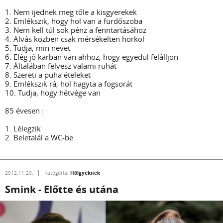
1. Nem ijednek meg tőle a kisgyerekek
2. Emlékszik, hogy hol van a fürdőszoba
3. Nem kell túl sok pénz a fenntartásához
4. Alvás közben csak mérsékelten horkol
5. Tudja, min nevet
6. Elég jó karban van ahhoz, hogy egyedül felálljon
7. Általában felvesz valami ruhát
8. Szereti a puha ételeket
9. Emlékszik rá, hol hagyta a fogsorát
10. Tudja, hogy hétvége van
85 évesen :
1. Lélegzik
2. Beletalál a WC-be
Hölgyeknek
2012.11.20.
Kategória:
Smink - Előtte és utána