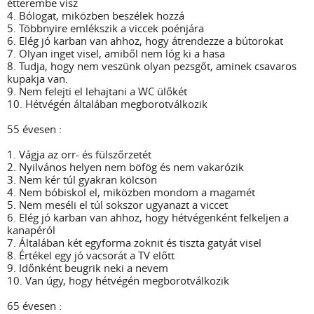
étterembe visz
4. Bólogat, miközben beszélek hozzá
5. Többnyire emlékszik a viccek poénjára
6. Elég jó karban van ahhoz, hogy átrendezze a bútorokat
7. Olyan inget visel, amiből nem lóg ki a hasa
8. Tudja, hogy nem veszünk olyan pezsgőt, aminek csavaros
kupakja van.
9. Nem felejti el lehajtani a WC ülőkét
10. Hétvégén általában megborotválkozik
55 évesen :
1. Vágja az orr- és fülszőrzetét
2. Nyilvános helyen nem böfög és nem vakarózik
3. Nem kér túl gyakran kölcsön
4. Nem bóbiskol el, miközben mondom a magamét
5. Nem meséli el túl sokszor ugyanazt a viccet
6. Elég jó karban van ahhoz, hogy hétvégenként felkeljen a
kanapéról
7. Általában két egyforma zoknit és tiszta gatyát visel
8. Értékel egy jó vacsorát a TV előtt
9. Időnként beugrik neki a nevem
10. Van úgy, hogy hétvégén megborotválkozik
65 évesen :