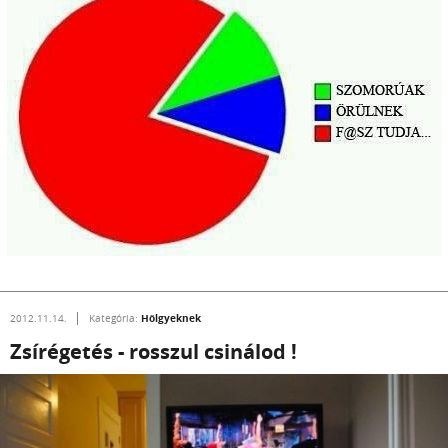
Hölgyeknek
2012.11.14.
Kategória:
Zsírégetés - rosszul csinálod !