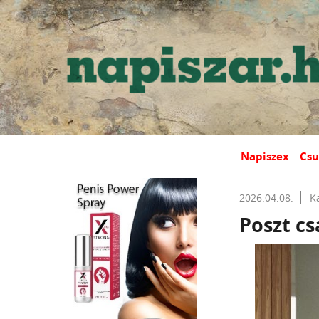
Napiszex
Csu
2026.04.08.
K
Poszt c