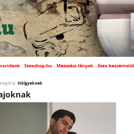
csvideok
Szexshop.hu
Masszázs lányok
Szex beszámoló
ategória:
Hölgyeknek
sajoknak