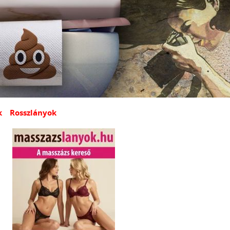
k
Rosszlányok