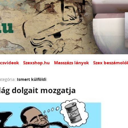
csvideok
Szexshop.hu
Masszázs lányok
Szex beszámoló
ategória:
Ismert külföldi
lág dolgait mozgatja