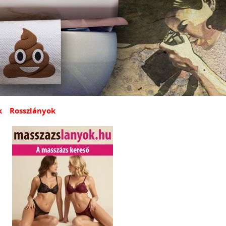
k
Rosszlányok