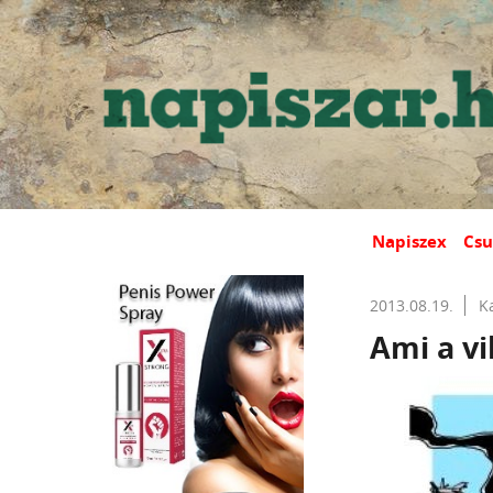
Napiszex
Csu
2013.08.19.
K
Ami a vi