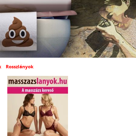
k
Rosszlányok