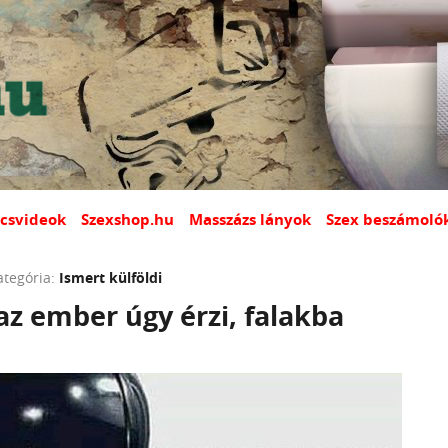
csvideok
Szexshop.hu
Masszázs lányok
Szex beszámoló
ategória:
Ismert külföldi
z ember úgy érzi, falakba