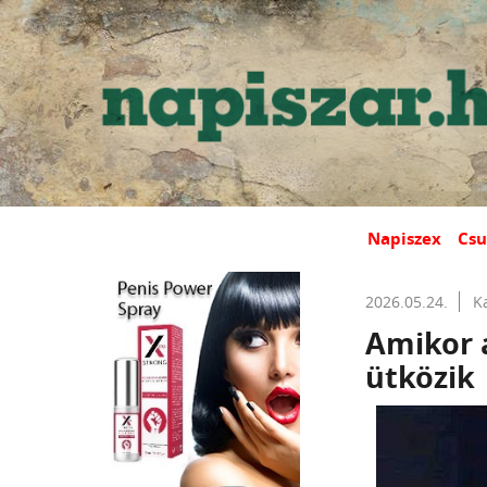
Napiszex
Csu
2026.05.24.
K
Amikor a
ütközik