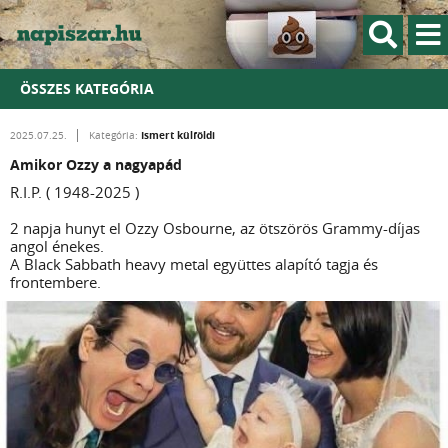
ÖSSZES KATEGÓRIA
Ismert külföldi
2025.07.25.
Kategória:
Amikor Ozzy a nagyapád
R.I.P. ( 1948-2025 )
2 napja hunyt el Ozzy Osbourne, az ötszörös Grammy-díjas
angol énekes.
A Black Sabbath heavy metal együttes alapító tagja és
frontembere.